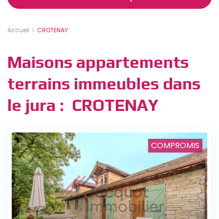
Accueil
CROTENAY
Maisons appartements
terrains immeubles dans
le jura : CROTENAY
COMPROMIS