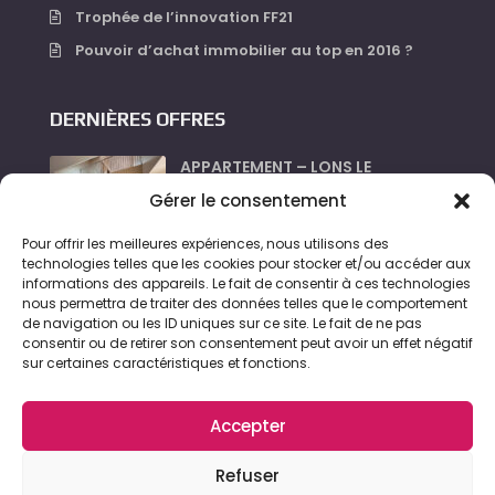
Trophée de l’innovation FF21
Pouvoir d’achat immobilier au top en 2016 ?
DERNIÈRES OFFRES
APPARTEMENT – LONS LE
SAUNIER...
Gérer le consentement
630 €
Pour offrir les meilleures expériences, nous utilisons des
LOCAL_PROFESSIONNEL –
technologies telles que les cookies pour stocker et/ou accéder aux
LONS LE...
informations des appareils. Le fait de consentir à ces technologies
nous permettra de traiter des données telles que le comportement
360 €
de navigation ou les ID uniques sur ce site. Le fait de ne pas
consentir ou de retirer son consentement peut avoir un effet négatif
APPARTEMENT – LONS LE
sur certaines caractéristiques et fonctions.
SAUNIER...
500 €
Accepter
Refuser