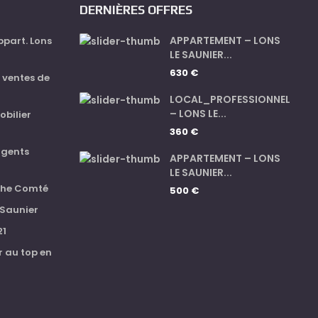
DERNIÈRES OFFRES
APPARTEMENT – LONS
part. Lons
LE SAUNIER...
630 €
s ventes de
LOCAL_PROFESSIONNEL
– LONS LE...
obilier
360 €
agents
APPARTEMENT – LONS
LE SAUNIER...
nche Comté
500 €
 Saunier
21
r au top en