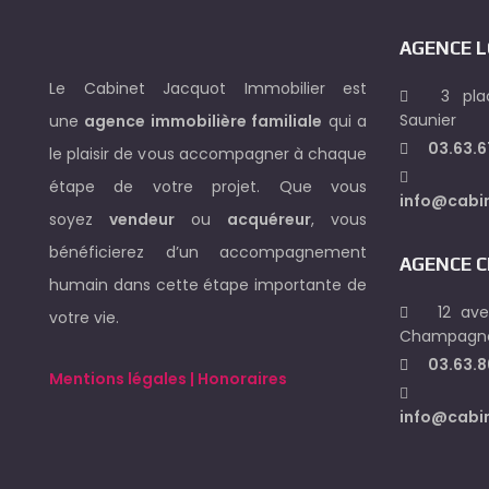
AGENCE L
Le Cabinet Jacquot Immobilier est
3 plac
Saunier
une
agence immobilière familiale
qui a
03.63.6
le plaisir de vous accompagner à chaque
étape de votre projet. Que vous
info@cabi
soyez
vendeur
ou
acquéreur
, vous
bénéficierez d’un accompagnement
AGENCE 
humain dans cette étape importante de
12 ave
votre vie.
Champagn
03.63.8
Mentions légales | Honoraires
info@cabi