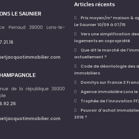
Articles récents
ONS LE SAUNIER
Prix moyen/m² maison & ap
Le Saunier 10/09 à 07/15
e Perraud 39000 Lons-le-
Vers une simplification de
logements en copropriété
7.21.16
Que dit le marché de l’imm
netjacquotimmobilier.com
actuellement ?
Code de déontologie des 
immobiliers
CHAMPAGNOLE
Domitys sur France 3 Fra
nue de la république 39300
Agence immobiière Lons le
ole
Trophée de l’innovation FF
6.92.26
Pouvoir d’achat immobilie
2016 ?
netjacquotimmobilier.com