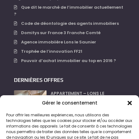
Que dit le marché de l’immobilier actuellement
?
Code de déontologie des agents immobiliers
Domitys sur France 3 Franche Comté
Agence immobiière Lons le Saunier
Trophée de l’innovation FF21
Pouvoir d’achat immobilier au top en 2016 ?
DERNIÈRES OFFRES
APPARTEMENT – LONS LE
SAUNIER...
Gérer le consentement
630 €
Pour offrir les meilleures expériences, nous utilisons des
LOCAL_PROFESSIONNEL –
technologies telles que les cookies pour stocker et/ou accéder aux
LONS LE...
informations des appareils. Le fait de consentir à ces technologies
nous permettra de traiter des données telles que le comportement
360 €
de navigation ou les ID uniques sur ce site. Le fait de ne pas