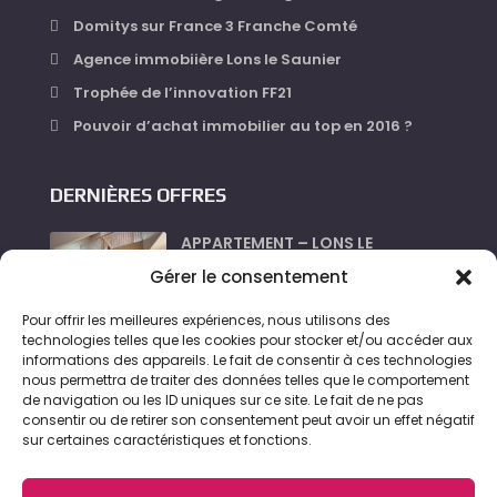
Domitys sur France 3 Franche Comté
Agence immobiière Lons le Saunier
Trophée de l’innovation FF21
Pouvoir d’achat immobilier au top en 2016 ?
DERNIÈRES OFFRES
APPARTEMENT – LONS LE
SAUNIER...
Gérer le consentement
630 €
Pour offrir les meilleures expériences, nous utilisons des
LOCAL_PROFESSIONNEL –
technologies telles que les cookies pour stocker et/ou accéder aux
LONS LE...
informations des appareils. Le fait de consentir à ces technologies
nous permettra de traiter des données telles que le comportement
360 €
de navigation ou les ID uniques sur ce site. Le fait de ne pas
consentir ou de retirer son consentement peut avoir un effet négatif
APPARTEMENT – LONS LE
sur certaines caractéristiques et fonctions.
SAUNIER...
500 €