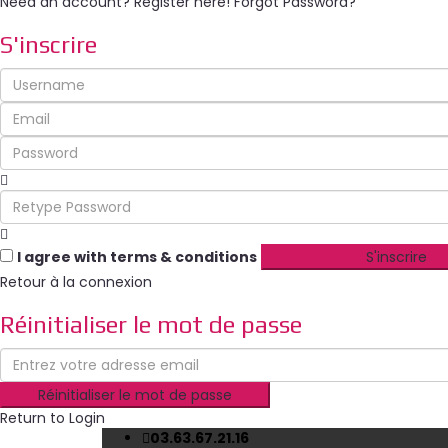
Need an account? Register here!
Forgot Password?
S'inscrire
I agree with
terms & conditions
S'inscrire
Retour à la connexion
Réinitialiser le mot de passe
Réinitialiser le mot de passe
Return to Login
03.63.67.21.16