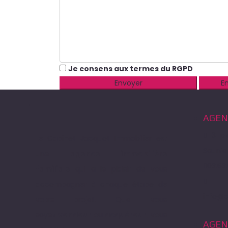
Je consens aux
termes du RGPD
AGEN
3 pl
Le Cabinet Jacquot Immobilier est
Saunie
une
agence immobilière
03.63.
familiale
qui a le plaisir de vous
accompagner à chaque étape de
info@c
votre projet. Que vous
soyez
vendeur
ou
acquéreur
, vous
AGEN