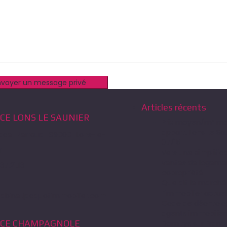
Articles récents
CE LONS LE SAUNIER
Prix moyen/m² ma
appart. Lons Le Sa
ace Perraud 39000 Lons-le-
07/15
r
Vers une simplific
ventes de logeme
67.21.16
copropriété
Que dit le marché
l’immobilier actue
abinetjacquotimmobilier.com
Code de déontolo
agents immobilier
CE CHAMPAGNOLE
Domitys sur Franc