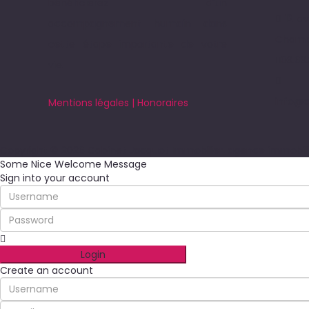
bénéficierez d’un
12 av
accompagnement humain dans
Champ
cette étape importante de votre
03.63
vie.
info@c
Mentions légales | Honoraires
Copyright © 2026 Cabinet Jacquot Immobilier, agence immobilièr
Some Nice Welcome Message
Sign into your account
Login
Create an account