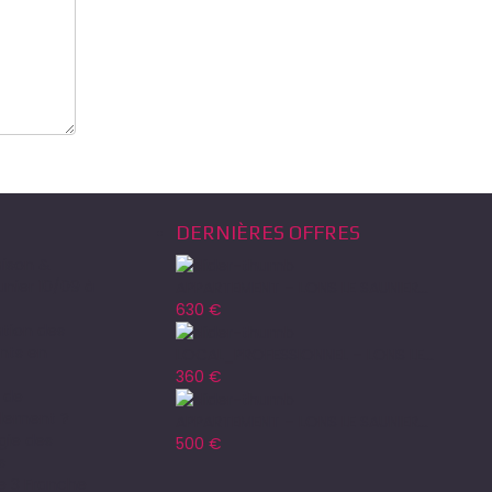
DERNIÈRES OFFRES
ison &
unier 10/09 à
APPARTEMENT – LONS LE SAUNIER...
630 €
ation des
nts en
LOCAL_PROFESSIONNEL – LONS LE...
360 €
 de
llement ?
APPARTEMENT – LONS LE SAUNIER...
gie des
500 €
s
e 3 Franche