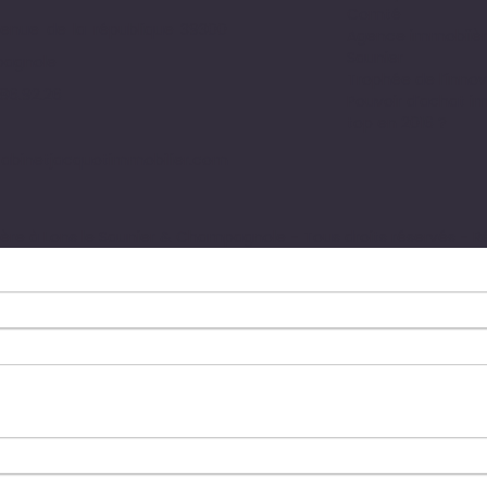
Comté
enue de la république 39300
Agence immobiière
Saunier
agnole
Trophée de l’innov
.86.92.26
Pouvoir d’achat i
top en 2016 ?
abinetjacquotimmobilier.com
e à Lons le Saunier & Champagnole - Tous droits réservés - Réa