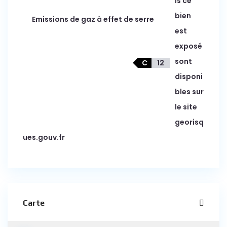
ls ce
bien
Emissions de gaz à effet de serre
est
exposé
sont
C
12
disponi
bles sur
le site
georisq
ues.gouv.fr
Carte