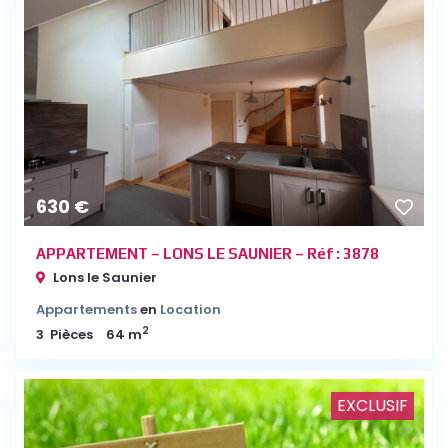
630 €
APPARTEMENT – LONS LE SAUNIER – Réf : 3878
Lons le Saunier
Appartements
en
Location
2
3
Pièces
64 m
EXCLUSIF