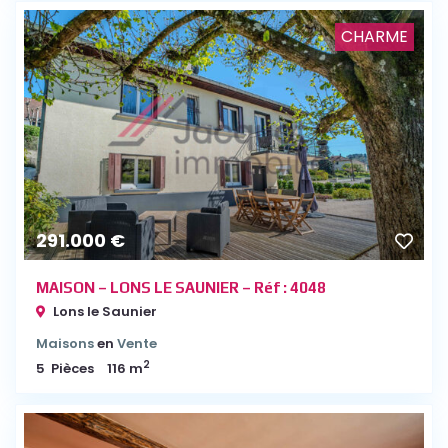
CHARME
291.000 €
MAISON – LONS LE SAUNIER – Réf : 4048
Lons le Saunier
Maisons
en
Vente
2
5
Pièces
116 m