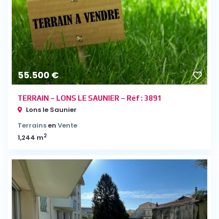
55.500 €
TERRAIN – LONS LE SAUNIER – Réf : 3891
Lons le Saunier
Terrains
en
Vente
2
1,244 m