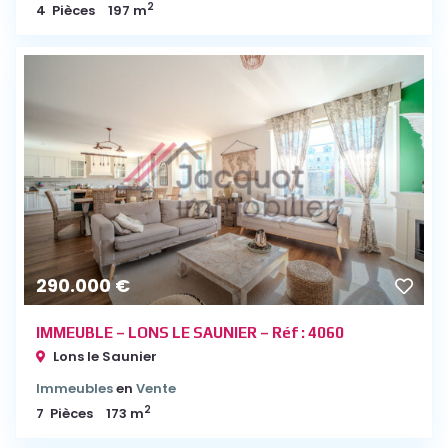
2
4
Pièces
197 m
290.000 €
IMMEUBLE – LONS LE SAUNIER – Réf : 4060
Lons le Saunier
Immeubles
en
Vente
2
7
Pièces
173 m