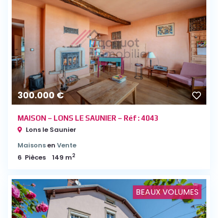
300.000 €
MAISON – LONS LE SAUNIER – Réf : 4043
Lons le Saunier
Maisons
en
Vente
2
6
Pièces
149 m
BEAUX VOLUMES