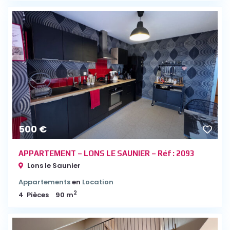
500 €
APPARTEMENT – LONS LE SAUNIER – Réf : 2093
Lons le Saunier
Appartements
en
Location
2
4
Pièces
90 m