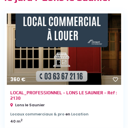
360 €
LOCAL_PROFESSIONNEL – LONS LE SAUNIER – Réf :
2130
Lons le Saunier
Locaux commerciaux & pro
en
Location
2
40 m