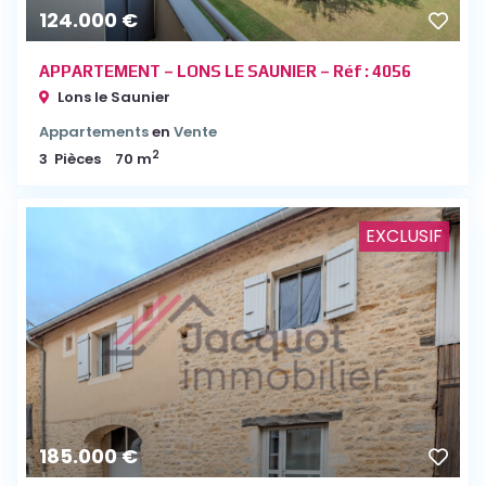
124.000 €
APPARTEMENT – LONS LE SAUNIER – Réf : 4056
Lons le Saunier
Appartements
en
Vente
2
3
Pièces
70 m
EXCLUSIF
185.000 €